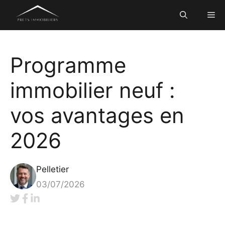
Aller
Me
au
contenu
Programme
immobilier neuf :
vos avantages en
2026
Pelletier
03/07/2026