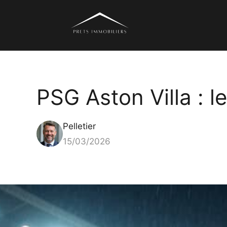
Aller
au
contenu
PSG Aston Villa : l
Pelletier
15/03/2026