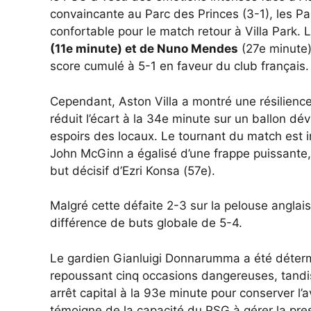
convaincante au Parc des Princes (3-1), les Pa
confortable pour le match retour à Villa Park. 
(11e minute) et de Nuno Mendes
(27e minute) 
score cumulé à 5-1 en faveur du club français.
Cependant, Aston Villa a montré une résilienc
réduit l’écart à la 34e minute sur un ballon dév
espoirs des locaux. Le tournant du match est i
John McGinn a égalisé d’une frappe puissante, 
but décisif d’Ezri Konsa (57e).
Malgré cette défaite 2-3 sur la pelouse anglaise
différence de buts globale de 5-4.
Le gardien Gianluigi Donnarumma a été déterm
repoussant cinq occasions dangereuses, tandi
arrêt capital à la 93e minute pour conserver l’a
témoigne de la capacité du PSG à gérer la p