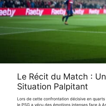
Le Récit du Match : U
Situation Palpitant
Lors de cette confrontation décisive en quarts
le PSG a vécu des émotions intenses face à Ast