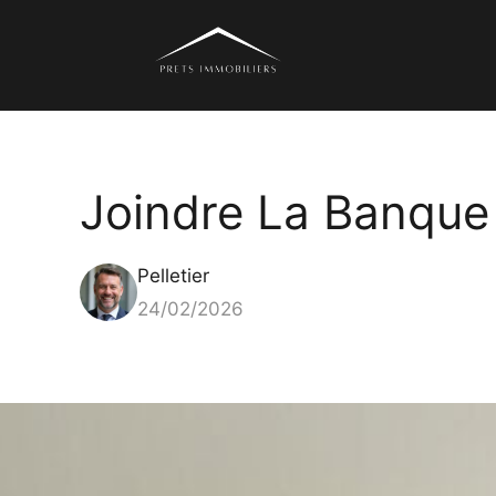
Aller
au
contenu
Joindre La Banque 
Pelletier
24/02/2026