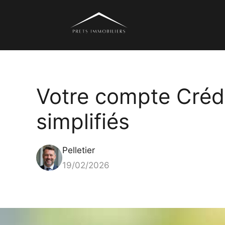
Aller
au
contenu
Votre compte Crédi
simplifiés
Pelletier
19/02/2026