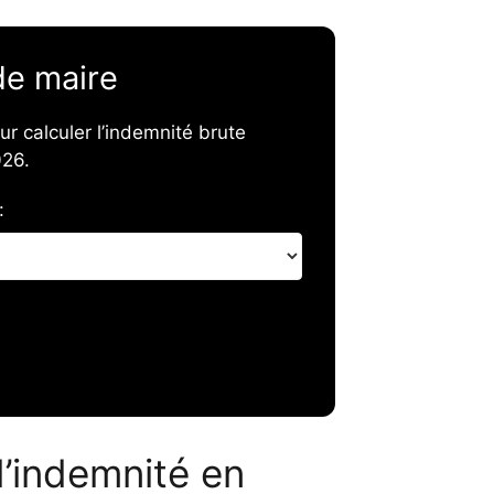
de maire
r calculer l’indemnité brute
026.
:
d’indemnité en