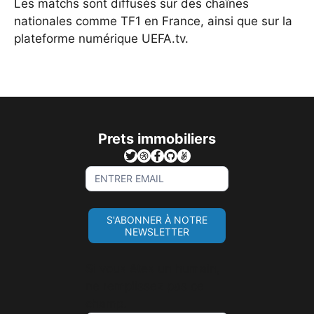
Les matchs sont diffusés sur des chaînes
nationales comme TF1 en France, ainsi que sur la
plateforme numérique UEFA.tv.
Prets immobiliers
Sign
Up
For
S'ABONNER À NOTRE
Newsletter
NEWSLETTER
Si vous êtes un humain,
ne remplissez pas ce
champ.