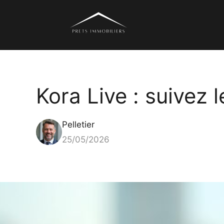
Aller
au
contenu
Kora Live : suivez 
Pelletier
25/05/2026