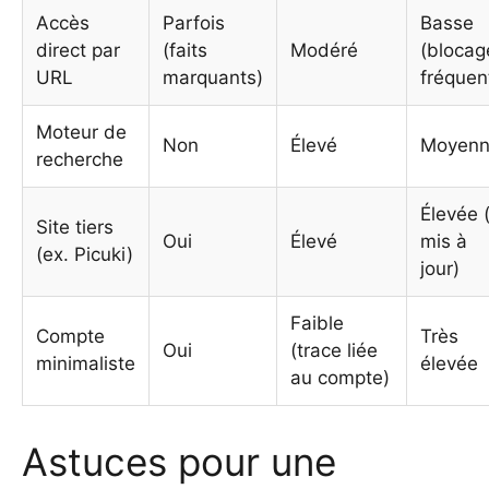
Accès
Parfois
Basse
direct par
(faits
Modéré
(blocag
URL
marquants)
fréquen
Moteur de
Non
Élevé
Moyen
recherche
Élevée (
Site tiers
Oui
Élevé
mis à
(ex. Picuki)
jour)
Faible
Compte
Très
Oui
(trace liée
minimaliste
élevée
au compte)
Astuces pour une