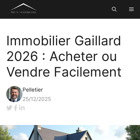
Aller
Me
au
contenu
Immobilier Gaillard
2026 : Acheter ou
Vendre Facilement
Pelletier
25/12/2025