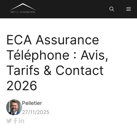
Aller
Me
au
contenu
ECA Assurance
Téléphone : Avis,
Tarifs & Contact
2026
Pelletier
27/11/2025