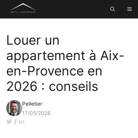
Aller
Me
au
contenu
Louer un
appartement à Aix-
en-Provence en
2026 : conseils
Pelletier
17/05/2026