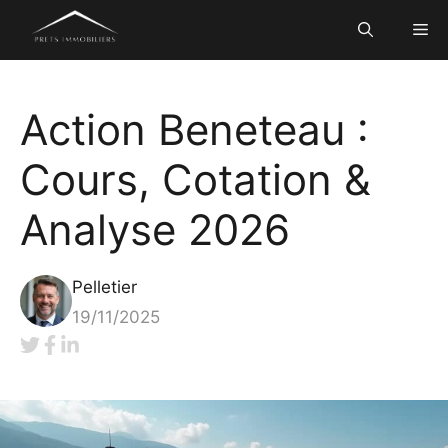
Aller
Me
au
contenu
Action Beneteau :
Cours, Cotation &
Analyse 2026
Pelletier
19/11/2025