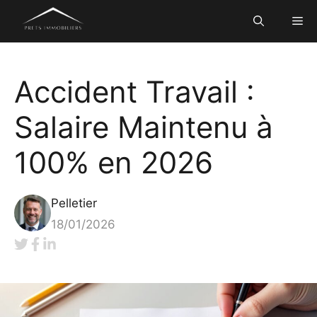
Aller
Me
au
contenu
Accident Travail :
Salaire Maintenu à
100% en 2026
Pelletier
18/01/2026